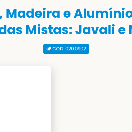
t, Madeira e Alumín
as Mistas: Javali 
COD: 020.0902