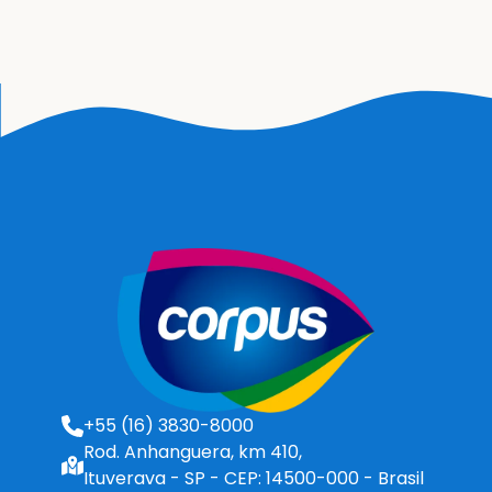
+55 (16) 3830-8000
Rod. Anhanguera, km 410,
Ituverava - SP - CEP: 14500-000 - Brasil