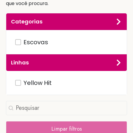
que você procura.
Categorias
Categorias
Escovas
Linhas
Linhas
Yellow Hit
Pesquisar
Search content
Limpar filtros