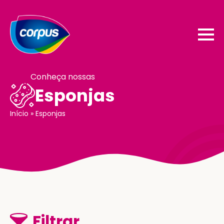
Conheça nossas
Esponjas
Início
»
Esponjas
Filtrar