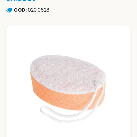
COD:
020.0628