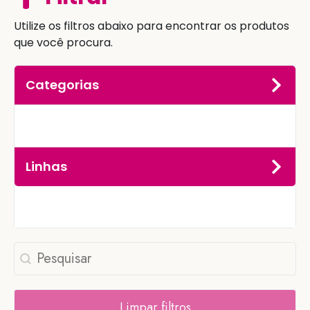
Utilize os filtros abaixo para encontrar os produtos
que você procura.
Categorias
Linhas
Pesquisar
Search content
Limpar filtros